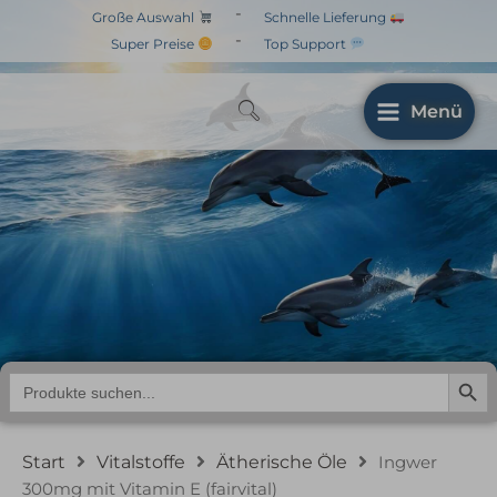
Zum
-
Große Auswahl
Schnelle Lieferung
Inhalt
-
Super Preise
Top Support
springen
Menü
Ingwer 300mg mit
Vitamin E (fairvital)
Search But
Search
for:
Start
Vitalstoffe
Ätherische Öle
Ingwer
300mg mit Vitamin E (fairvital)