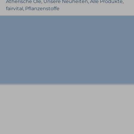
Ätherische Öle
,
Unsere Neuheiten
,
Alle Produkte
,
fairvital
,
Pflanzenstoffe