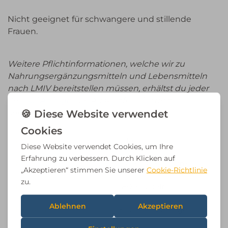
Nicht geeignet für schwangere und stillende
Frauen.
Weitere Pflichtinformationen, welche wir zu
Nahrungsergänzungsmitteln und Lebensmitteln
nach LMIV bereitstellen müssen, erhältst du jeder
Zeit
auf Anfrage
.
Die Auskunft ist für dich
selbstverständlich kostenlos
.
Gewicht
0,14 kg
Maße
6,4 × 6,4 × 11,7 cm
Inhalt
180 Kapseln
Einnahmeform
Kapseln & Softgels