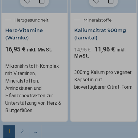
Ursprünglicher
Aktuelle
Herzgesundheit
Mineralstoffe
Preis
Preis
Herz-Vitamine
Kaliumcitrat 900mg
war:
ist:
(Warnke)
(fairvital)
14,95 €
11,96 €.
16,95
€
11,96
€
inkl. MwSt.
14,95
€
inkl.
MwSt.
Mikronährstoff-Komplex
300mg Kalium pro veganer
mit Vitaminen,
Kapsel in gut
Mineralstoffen,
bioverfügbarer Citrat-Form
Aminosäuren und
Pflanzenextrakten zur
Unterstützung von Herz &
Blutgefäßen
1
2
→