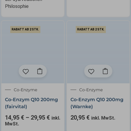
Philosophie
RABATT AB 2 STK.
RABATT AB 2 STK.
Dieses
Produkt
weist
✕
Co-Enzyme
mehrere
Co-Enzyme
Varianten
Co-Enzym Q10 200mg
Co-Enzym Q10 200mg
auf.
(fairvital)
(Warnke)
Die
14,95
€
–
29,95
€
20,95
€
Optionen
inkl.
inkl. MwSt.
MwSt.
können