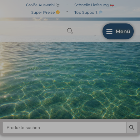
Zum
-
Große Auswahl
Schnelle Lieferung
Inhalt
-
Super Preise
Top Support
springen
Menü
Search But
Search
for: