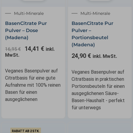
Ursprünglicher
Aktueller
Multi-Minerale
Multi-Minerale
Preis
Preis
BasenCitrate Pur
BasenCitrate Pur
war:
ist:
Pulver – Dose
Pulver –
16,95 €
14,41 €.
(Madena)
Portionsbeutel
(Madena)
14,41
€
16,95
€
inkl.
MwSt.
24,90
€
inkl. MwSt.
Veganes Basenpulver auf
Veganes Basenpulver auf
Citratbasis für eine gute
Citratbasis in praktischen
Aufnahme mit 100% reinen
Portionsbeuteln für einen
Basen für einen
ausgeglichenen Säure-
ausgeglichenen
Basen-Haushalt - perfekt
für unterwegs
RABATT AB 2 STK.