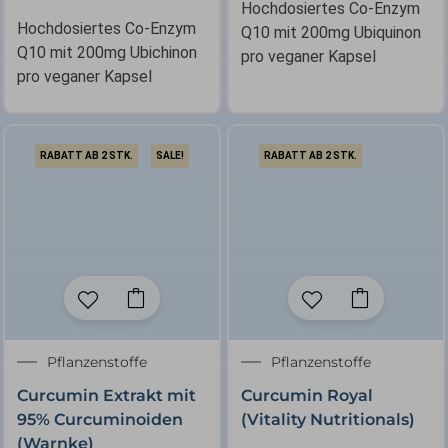
auf
Hochdosiertes Co-Enzym
der
Hochdosiertes Co-Enzym
Q10 mit 200mg Ubiquinon
Produktseite
Q10 mit 200mg Ubichinon
pro veganer Kapsel
gewählt
pro veganer Kapsel
werden
RABATT AB 2 STK.
SALE!
RABATT AB 2 STK.
Ursprünglicher
Aktueller
Pflanzenstoffe
Pflanzenstoffe
Preis
Preis
Curcumin Extrakt mit
Curcumin Royal
war:
ist:
95% Curcuminoiden
(Vitality Nutritionals)
22,95 €
19,51 €.
(Warnke)