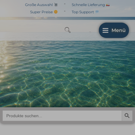
Zum
-
Große Auswahl
Schnelle Lieferung
Inhalt
-
Super Preise
Top Support
springen
Menü
Search But
Search
for: