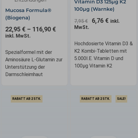
Vitamin D3 125µg K2
war:
ist:
100µg (Warnke)
7,95 €
6,76 €.
Mucosa Formula®
(Biogena)
6,76
€
7,95
€
inkl.
MwSt.
22,95
€
–
116,90
€
inkl. MwSt.
Hochdosierte Vitamin D3 &
K2 Kombi-Tabletten mit
Spezialformel mit der
5.000I.E. Vitamin D und
Aminosäure L-Glutamin zur
100µg Vitamin K2
Unterstützung der
Darmschleimhaut
RABATT AB 2 STK.
RABATT AB 2 STK.
SALE!