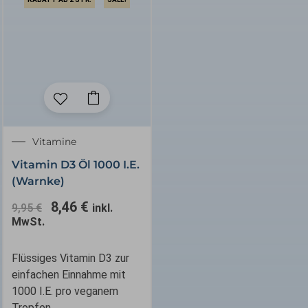
Ursprünglicher
Aktueller
Vitamine
Preis
Preis
Vitamin D3 Öl 1000 I.E.
war:
ist:
(Warnke)
9,95 €
8,46 €.
8,46
€
9,95
€
inkl.
MwSt.
Flüssiges Vitamin D3 zur
einfachen Einnahme mit
1000 I.E. pro veganem
Tropfen