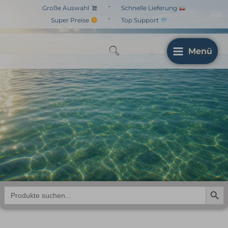
Zum
-
Große Auswahl
Schnelle Lieferung
Inhalt
-
Super Preise
Top Support
springen
Menü
Search But
Search
for: