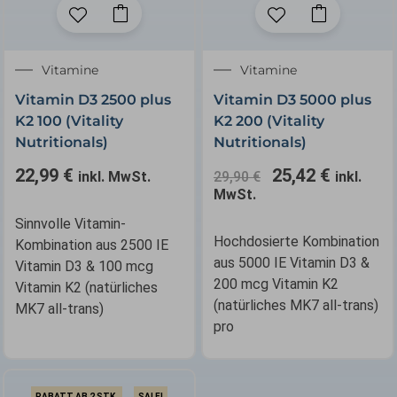
Ursprünglicher
Aktuelle
Vitamine
Vitamine
Preis
Preis
Vitamin D3 2500 plus
Vitamin D3 5000 plus
war:
ist:
K2 100 (Vitality
K2 200 (Vitality
29,90 €
25,42 €.
Nutritionals)
Nutritionals)
22,99
€
25,42
€
inkl. MwSt.
29,90
€
inkl.
MwSt.
Sinnvolle Vitamin-
Hochdosierte Kombination
Kombination aus 2500 IE
aus 5000 IE Vitamin D3 &
Vitamin D3 & 100 mcg
200 mcg Vitamin K2
Vitamin K2 (natürliches
(natürliches MK7 all-trans)
MK7 all-trans)
pro
RABATT AB 2 STK.
SALE!