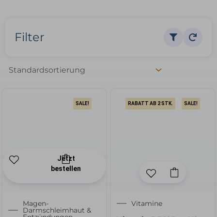
Filter
SALE!
RABATT AB 2 STK.
SALE!
Jetzt
bestellen
✕
Ursprünglicher
Aktueller
Magen-
Vitamine
Darmschleimhaut &
Preis
Preis
Entzündungen