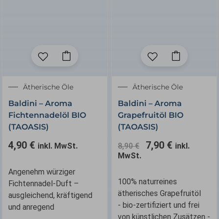
Ursprünglicher
Aktueller
Ätherische Öle
Ätherische Öle
Preis
Preis
Baldini – Aroma
Baldini – Aroma
war:
ist:
Fichtennadelöl BIO
Grapefruitöl BIO
8,90 €
7,90 €.
(TAOASIS)
(TAOASIS)
4,90
€
7,90
€
inkl. MwSt.
8,90
€
inkl.
MwSt.
Angenehm würziger
100% naturreines
Fichtennadel-Duft –
ätherisches Grapefruitöl
ausgleichend, kräftigend
- bio-zertifiziert und frei
und anregend
von künstlichen Zusätzen -