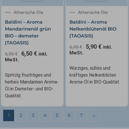
Ursprünglicher
Aktueller
Ursprünglicher
Aktueller
Ätherische Öle
Ätherische Öle
Preis
Preis
Preis
Preis
Baldini – Aroma
Baldini – Aroma
war:
ist:
war:
ist:
Mandarinenöl grün
Nelkenblütenöl BIO
6,90 €
6,50 €.
6,90 €
5,90 €.
BIO – demeter
(TAOASIS)
(TAOASIS)
5,90
€
6,90
€
inkl.
6,50
€
MwSt.
6,90
€
inkl.
MwSt.
Würziges, süßes und
Spritzig fruchtiges und
kräftiges Nelkenblüten
herbes Mandarinen Aroma-
Aroma-Öl in BIO-Qualität
Öl in Demeter- und BIO-
Qualität
1
2
3
4
5
6
7
→