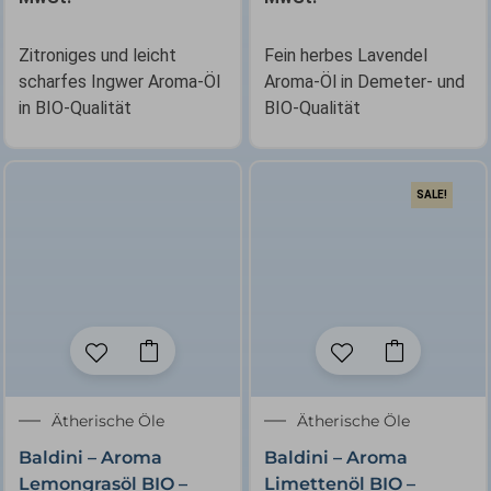
Zitroniges und leicht
Fein herbes Lavendel
scharfes Ingwer Aroma-Öl
Aroma-Öl in Demeter- und
in BIO-Qualität
BIO-Qualität
SALE!
Ursprünglicher
Aktueller
Ätherische Öle
Ätherische Öle
Preis
Preis
Baldini – Aroma
Baldini – Aroma
war:
ist:
Lemongrasöl BIO –
Limettenöl BIO –
6,90 €
6,50 €.