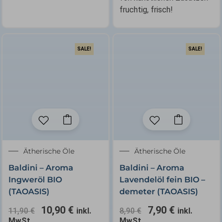
fruchtig, frisch!
SALE!
SALE!
Ursprünglicher
Aktueller
Ursprünglicher
Aktueller
Ätherische Öle
Ätherische Öle
Preis
Preis
Preis
Preis
Baldini – Aroma
Baldini – Aroma
war:
ist:
war:
ist:
Ingweröl BIO
Lavendelöl fein BIO –
11,90 €
10,90 €.
8,90 €
7,90 €.
(TAOASIS)
demeter (TAOASIS)
10,90
€
7,90
€
11,90
€
inkl.
8,90
€
inkl.
MwSt.
MwSt.