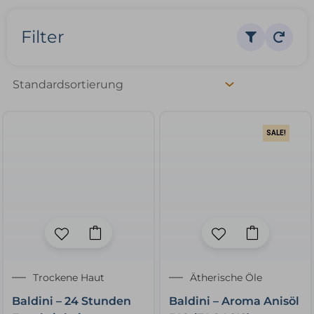
Filter
SALE!
Dieses
Produkt
weist
✕
Ursprünglicher
Aktueller
Trockene Haut
mehrere
Ätherische Öle
Preis
Preis
Varianten
Baldini – 24 Stunden
Baldini – Aroma Anisöl
war:
ist:
auf.