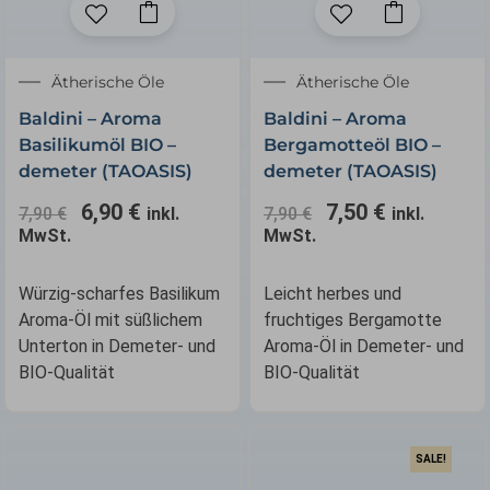
Ursprünglicher
Aktueller
Ursprünglicher
Aktueller
Ätherische Öle
Ätherische Öle
Preis
Preis
Preis
Preis
Baldini – Aroma
Baldini – Aroma
war:
ist:
war:
ist:
Basilikumöl BIO –
Bergamotteöl BIO –
7,90 €
6,90 €.
7,90 €
7,50 €.
demeter (TAOASIS)
demeter (TAOASIS)
6,90
€
7,50
€
7,90
€
inkl.
7,90
€
inkl.
MwSt.
MwSt.
Würzig-scharfes Basilikum
Leicht herbes und
Aroma-Öl mit süßlichem
fruchtiges Bergamotte
Unterton in Demeter- und
Aroma-Öl in Demeter- und
BIO-Qualität
BIO-Qualität
SALE!