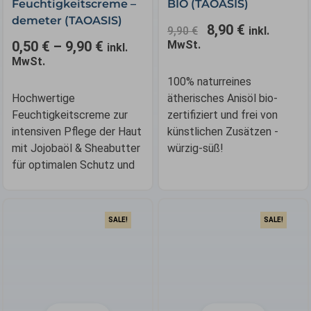
Feuchtigkeitscreme –
BIO (TAOASIS)
9,90 €
8,90 €.
Die
demeter (TAOASIS)
8,90
€
Optionen
9,90
€
inkl.
0,50
€
–
9,90
€
MwSt.
können
inkl.
MwSt.
auf
der
100% naturreines
Produktseite
Hochwertige
ätherisches Anisöl bio-
gewählt
Feuchtigkeitscreme zur
zertifiziert und frei von
werden
intensiven Pflege der Haut
künstlichen Zusätzen -
mit Jojobaöl & Sheabutter
würzig-süß!
für optimalen Schutz und
SALE!
SALE!