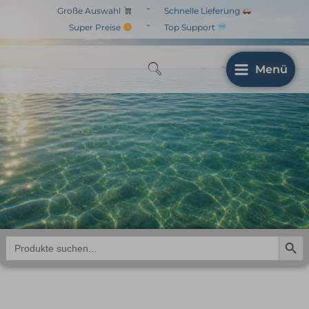
Zum
-
Große Auswahl
Schnelle Lieferung
Inhalt
-
Super Preise
Top Support
springen
Menü
Search But
Search
for: