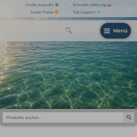
Zum
-
Große Auswahl
Schnelle Lieferung
Inhalt
-
Super Preise
Top Support
springen
Menü
Search But
Search
for: