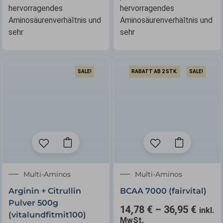
hervorragendes
hervorragendes
Aminosäurenverhältnis und
Aminosäurenverhältnis und
sehr
sehr
SALE!
RABATT AB 2 STK.
SALE!
Dieses
Produkt
weist
✕
Ursprünglicher
Aktueller
Multi-Aminos
Multi-Aminos
mehrere
Preis
Preis
Varianten
Arginin + Citrullin
BCAA 7000 (fairvital)
war:
ist:
auf.
Pulver 500g
28,90 €
21,68 €.
14,78
€
–
36,95
€
Die
inkl.
(vitalundfitmit100)
MwSt.
Optionen