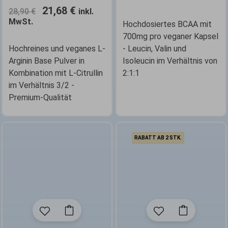
21,68
€
28,90
€
inkl.
können
MwSt.
auf
Hochdosiertes BCAA mit
der
700mg pro veganer Kapsel
Produktseite
Hochreines und veganes L-
- Leucin, Valin und
gewählt
Arginin Base Pulver in
Isoleucin im Verhältnis von
werden
Kombination mit L-Citrullin
2:1:1
im Verhältnis 3/2 -
Premium-Qualität
RABATT AB 2 STK.
Dieses
Produkt