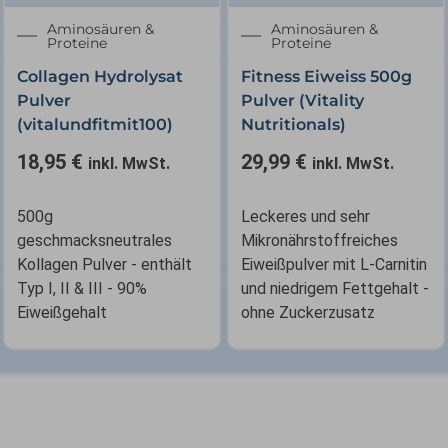
weist
✕
Aminosäuren &
Aminosäuren &
mehrere
Proteine
Proteine
Varianten
Collagen Hydrolysat
Fitness Eiweiss 500g
auf.
Pulver
Pulver (Vitality
Die
(vitalundfitmit100)
Nutritionals)
Optionen
können
18,95
€
29,99
€
inkl. MwSt.
inkl. MwSt.
auf
der
500g
Leckeres und sehr
Produktseite
geschmacksneutrales
Mikronährstoffreiches
gewählt
Kollagen Pulver - enthält
Eiweißpulver mit L-Carnitin
werden
Typ I, II & III - 90%
und niedrigem Fettgehalt -
Eiweißgehalt
ohne Zuckerzusatz