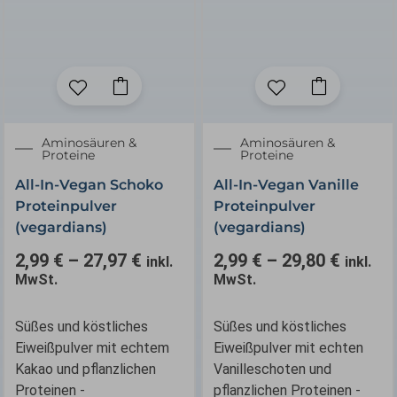
Dieses
Dieses
Produkt
Produkt
weist
weist
✕
✕
Aminosäuren &
mehrere
Aminosäuren &
mehrere
Proteine
Proteine
Varianten
Varianten
All-In-Vegan Schoko
All-In-Vegan Vanille
auf.
auf.
Proteinpulver
Proteinpulver
Die
Die
(vegardians)
(vegardians)
Optionen
Optionen
können
können
2,99
€
–
27,97
€
2,99
€
–
29,80
€
inkl.
inkl.
auf
auf
MwSt.
MwSt.
der
der
Produktseite
Produktseite
Süßes und köstliches
Süßes und köstliches
gewählt
gewählt
Eiweißpulver mit echtem
Eiweißpulver mit echten
werden
werden
Kakao und pflanzlichen
Vanilleschoten und
Proteinen -
pflanzlichen Proteinen -