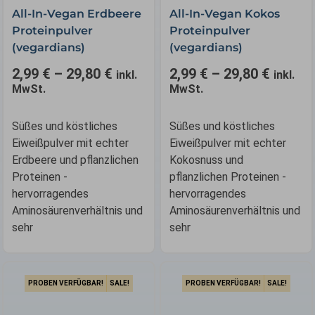
All-In-Vegan Erdbeere
All-In-Vegan Kokos
auf.
auf.
Proteinpulver
Proteinpulver
Die
Die
(vegardians)
(vegardians)
Optionen
Optionen
können
können
2,99
€
–
29,80
€
2,99
€
–
29,80
€
inkl.
inkl.
auf
auf
MwSt.
MwSt.
der
der
Produktseite
Produktseite
Süßes und köstliches
Süßes und köstliches
gewählt
gewählt
Eiweißpulver mit echter
Eiweißpulver mit echter
werden
werden
Erdbeere und pflanzlichen
Kokosnuss und
Proteinen -
pflanzlichen Proteinen -
hervorragendes
hervorragendes
Aminosäurenverhältnis und
Aminosäurenverhältnis und
sehr
sehr
PROBEN VERFÜGBAR!
SALE!
PROBEN VERFÜGBAR!
SALE!