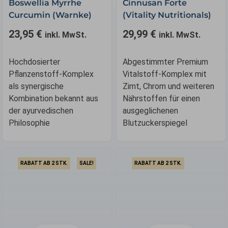
Boswellia Myrrhe
Cinnusan Forte
Curcumin (Warnke)
(Vitality Nutritionals)
23,95
€
29,99
€
inkl. MwSt.
inkl. MwSt.
Hochdosierter
Abgestimmter Premium
Pflanzenstoff-Komplex
Vitalstoff-Komplex mit
als synergische
Zimt, Chrom und weiteren
Kombination bekannt aus
Nährstoffen für einen
der ayurvedischen
ausgeglichenen
Philosophie
Blutzuckerspiegel
RABATT AB 2 STK.
SALE!
RABATT AB 2 STK.