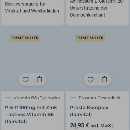
Aminosäure L-Glutamin zur
Basisversorgung für
Unterstützung der
Vitalität und Wohlbefinden
Darmschleimhaut
RABATT AB 2 STK.
RABATT AB 2 STK.
Vitamin B6 (Pyridoxin)
Prostata-Gesundheit
P-5-P 100mg mit Zink
Prosta Komplex
– aktives Vitamin B6
(fairvital)
(fairvital)
24,95
€
inkl. MwSt.