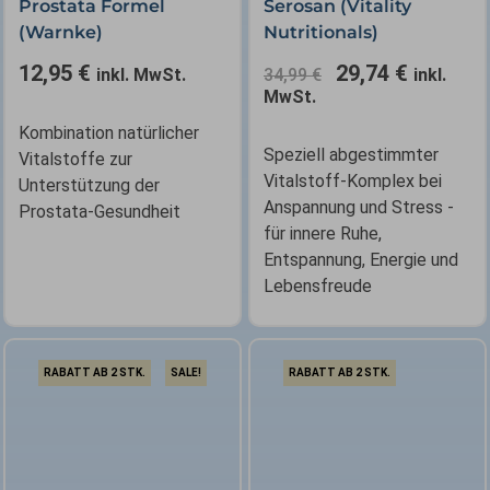
Prostata Formel
Serosan (Vitality
war:
ist:
(Warnke)
Nutritionals)
34,99 €
29,74 €.
12,95
€
29,74
€
inkl. MwSt.
34,99
€
inkl.
MwSt.
Kombination natürlicher
Speziell abgestimmter
Vitalstoffe zur
Vitalstoff-Komplex bei
Unterstützung der
Anspannung und Stress -
Prostata-Gesundheit
für innere Ruhe,
Entspannung, Energie und
Lebensfreude
RABATT AB 2 STK.
SALE!
RABATT AB 2 STK.