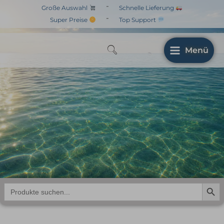
Zum
-
Große Auswahl
Schnelle Lieferung
Inhalt
-
Super Preise
Top Support
springen
Menü
Search But
Search
for: