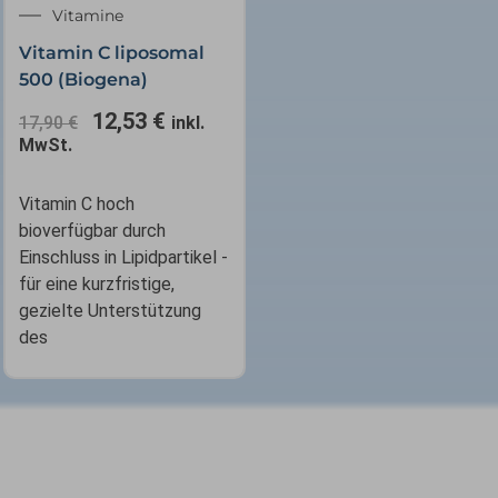
Ursprünglicher
Aktueller
Vitamine
Preis
Preis
Vitamin C liposomal
war:
ist:
500 (Biogena)
17,90 €
12,53 €.
12,53
€
17,90
€
inkl.
MwSt.
Vitamin C hoch
bioverfügbar durch
Einschluss in Lipidpartikel -
für eine kurzfristige,
gezielte Unterstützung
des