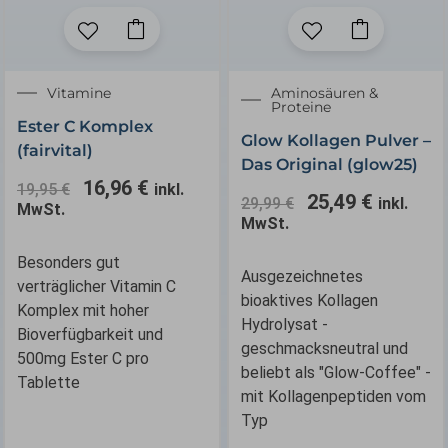
Ursprünglicher
Aktueller
Ursprünglicher
Aktuelle
Vitamine
Aminosäuren &
Proteine
Preis
Preis
Preis
Preis
Ester C Komplex
war:
ist:
war:
ist:
Glow Kollagen Pulver –
(fairvital)
19,95 €
16,96 €.
29,99 €
25,49 €.
Das Original (glow25)
16,96
€
19,95
€
inkl.
25,49
€
29,99
€
inkl.
MwSt.
MwSt.
Besonders gut
Ausgezeichnetes
verträglicher Vitamin C
bioaktives Kollagen
Komplex mit hoher
Hydrolysat -
Bioverfügbarkeit und
geschmacksneutral und
500mg Ester C pro
beliebt als "Glow-Coffee" -
Tablette
mit Kollagenpeptiden vom
Typ