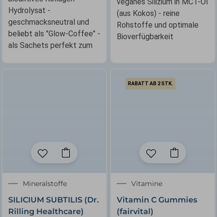
veganes Silizium in MCT-Öl
Hydrolysat -
(aus Kokos) - reine
geschmacksneutral und
Rohstoffe und optimale
beliebt als "Glow-Coffee" -
Bioverfügbarkeit
als Sachets perfekt zum
RABATT AB 2 STK.
Mineralstoffe
Vitamine
SILICIUM SUBTILIS (Dr.
Vitamin C Gummies
Rilling Healthcare)
(fairvital)