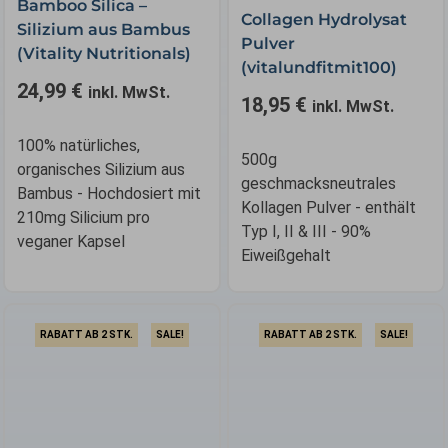
Bamboo Silica –
Collagen Hydrolysat
Silizium aus Bambus
Pulver
(Vitality Nutritionals)
(vitalundfitmit100)
24,99
€
inkl. MwSt.
18,95
€
inkl. MwSt.
100% natürliches,
500g
organisches Silizium aus
geschmacksneutrales
Bambus - Hochdosiert mit
Kollagen Pulver - enthält
210mg Silicium pro
Typ I, II & III - 90%
veganer Kapsel
Eiweißgehalt
RABATT AB 2 STK.
SALE!
RABATT AB 2 STK.
SALE!