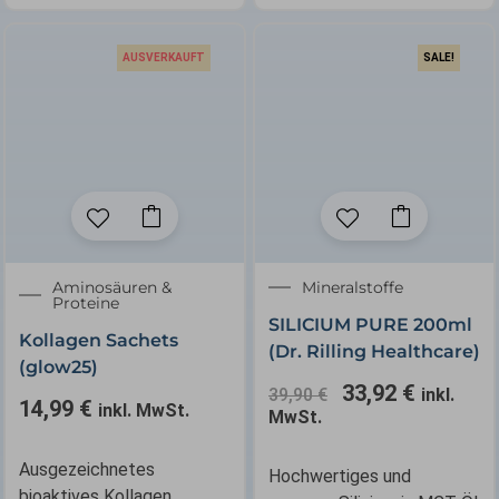
AUSVERKAUFT
SALE!
Ursprünglicher
Aktuelle
Aminosäuren &
Mineralstoffe
Proteine
Preis
Preis
SILICIUM PURE 200ml
war:
ist:
Kollagen Sachets
(Dr. Rilling Healthcare)
39,90 €
33,92 €.
(glow25)
33,92
€
39,90
€
inkl.
14,99
€
inkl. MwSt.
MwSt.
Ausgezeichnetes
Hochwertiges und
bioaktives Kollagen