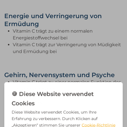
Energie und Verringerung von
Ermüdung
Vitamin C trägt zu einem normalen
Energiestoffwechsel bei
Vitamin C trägt zur Verringerung von Müdigkeit
und Ermüdung bei
Gehirn, Nervensystem und Psyche
Vitamin C trägt zu einer normalen Funktion des
Nervensystems bei
Vitamin C trägt zur normalen psychischen
Funktion bei
Haut, Knochen und Knorpel