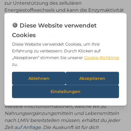
zur Unterstützung des zellulären
Energiestoffwechsels und kann die Enzymaktivität
verbessern.
Ist das Produkt vegan?
Ja – Intolerance Complex™ ist vegan und frei von
Gentechnik.
Wie lange reicht eine Packung?
Die 30-Kapsel-Packung reicht für etwa 15 Tage bei
empfohlener Anwendung zweimal täglich.
Weitere Pflichtinformationen, welche wir zu
Nahrungsergänzungsmitteln und Lebensmitteln
nach LMIV bereitstellen müssen, erhältst du jeder
Zeit
auf Anfrage
.
Die Auskunft ist für dich