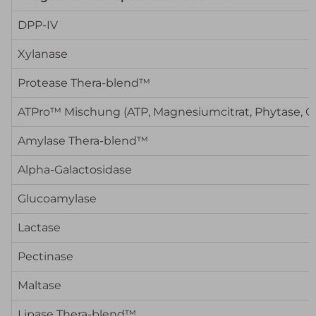
DPP-IV
Xylanase
Protease Thera-blend™
ATPro™ Mischung (ATP, Magnesiumcitrat, Phytase, C
Amylase Thera-blend™
Alpha-Galactosidase
Glucoamylase
Lactase
Pectinase
Maltase
Lipase Thera-blend™