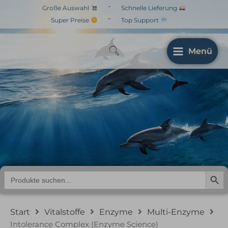
Zum
-
Große Auswahl
Schnelle Lieferung
Inhalt
-
Super Preise
Top Support
springen
Menü
Intolerance Complex
(Enzyme Science)
Search But
Search
for:
Start
Vitalstoffe
Enzyme
Multi-Enzyme
Intolerance Complex (Enzyme Science)