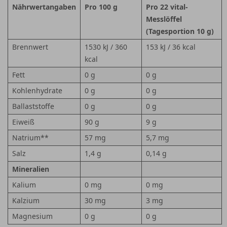
Nährwertangaben
Pro 100 g
Pro 22 vital-
Messlöffel
(Tagesportion 10 g)
Brennwert
1530 kJ / 360
153 kJ / 36 kcal
kcal
Fett
0 g
0 g
Kohlenhydrate
0 g
0 g
Ballaststoffe
0 g
0 g
Eiweiß
90 g
9 g
Natrium**
57 mg
5,7 mg
Salz
1,4 g
0,14 g
Mineralien
Kalium
0 mg
0 mg
Kalzium
30 mg
3 mg
Magnesium
0 g
0 g