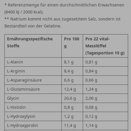
* Referenzmenge für einen durchschnittlichen Erwachsenen
(8400 kJ / 2000 kcal).
** Natrium kommt nicht aus zugesetztem Salz, sondern ist
Bestandteil von der Gelatine.
Ernährungsspezifische
Pro 100
Pro 22 vital-
Stoffe
g
Messlöffel
(Tagesportion 10 g)
L-Alanin
8,1 g
0,81 g
L-Arginin
8,4 g
0,84 g
L-Asparaginsäure
6,6 g
0,66 g
L-Glutaminsäure
12,4 g
1,24 g
Glycin
20,6 g
2,06 g
L-Histidin
0,8 g
0,08 g
L-Hydroxylysin
1,2 g
0,12 g
L-Hydroxyprolin
11,4 g
1,14 g