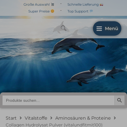
Zum
-
Große Auswahl
Schnelle Lieferung
Inhalt
-
Super Preise
Top Support
springen
Menü
Collagen Hydrolysat
Pulver
(vitalundfitmit100)
Search But
Search
for:
Start
Vitalstoffe
Aminosäuren & Proteine
Collagen Hydrolysat Pulver (vitalundfitmit100)