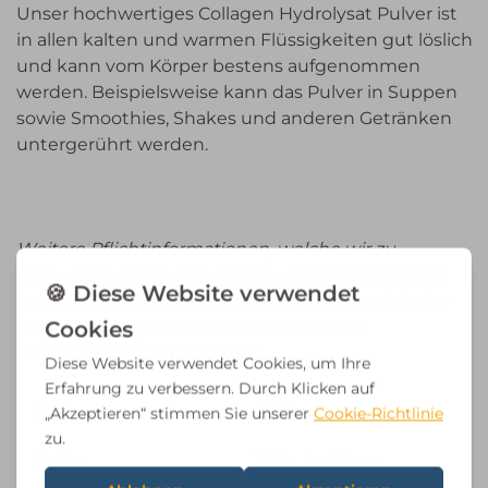
Unser hochwertiges Collagen Hydrolysat Pulver ist
in allen kalten und warmen Flüssigkeiten gut löslich
und kann vom Körper bestens aufgenommen
werden. Beispielsweise kann das Pulver in Suppen
sowie Smoothies, Shakes und anderen Getränken
untergerührt werden.
Weitere Pflichtinformationen, welche wir zu
Nahrungsergänzungsmitteln und Lebensmitteln
nach LMIV bereitstellen müssen, erhältst du jeder
Zeit
auf Anfrage
.
Die Auskunft ist für dich
selbstverständlich kostenlos
.
Gewicht
0,53 kg
Maße
18,5 × 5 × 26 cm