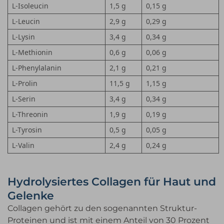
L-Isoleucin
1,5 g
0,15 g
L-Leucin
2,9 g
0,29 g
L-Lysin
3,4 g
0,34 g
L-Methionin
0,6 g
0,06 g
L-Phenylalanin
2,1 g
0,21 g
L-Prolin
11,5 g
1,15 g
L-Serin
3,4 g
0,34 g
L-Threonin
1,9 g
0,19 g
L-Tyrosin
0,5 g
0,05 g
L-Valin
2,4 g
0,24 g
Hydrolysiertes Collagen für Haut und
Gelenke
Collagen gehört zu den sogenannten Struktur-
Proteinen und ist mit einem Anteil von 30 Prozent