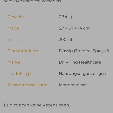
selbstverständlich kostenlos
.
Gewicht
0,34 kg
Maße
5,7 × 5,7 × 14 cm
Inhalt
200ml
Einnahmeform
Flüssig (Tropfen, Sprays & 
Marke
Dr. Rilling Healthcare
Produkttyp
Nahrungsergänzungsmitt
Zusammensetzung
Monopräparat
Es gibt noch keine Rezensionen.