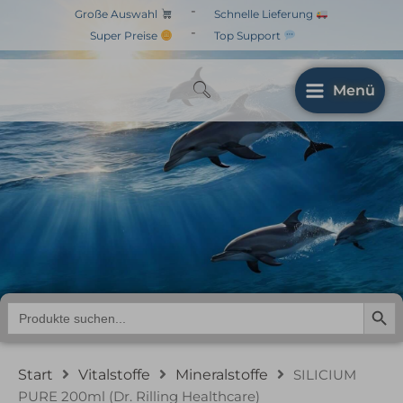
Zum
-
Große Auswahl
Schnelle Lieferung
Inhalt
-
Super Preise
Top Support
springen
Menü
SILICIUM PURE 200ml
(Dr. Rilling Healthcare)
Search But
Search
for:
Start
Vitalstoffe
Mineralstoffe
SILICIUM
PURE 200ml (Dr. Rilling Healthcare)