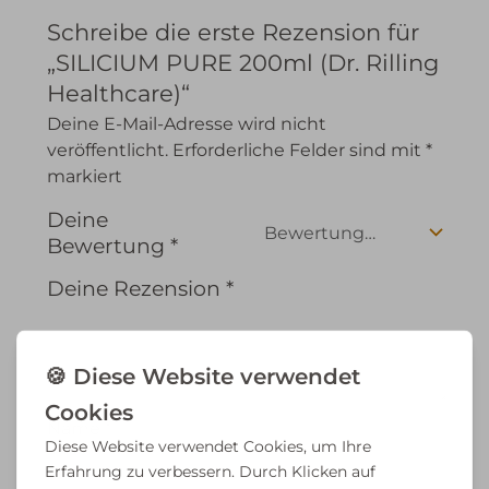
Schreibe die erste Rezension für
„SILICIUM PURE 200ml (Dr. Rilling
Healthcare)“
Deine E-Mail-Adresse wird nicht
veröffentlicht.
Erforderliche Felder sind mit
*
markiert
Deine
Bewertung
*
Deine Rezension
*
Name
*