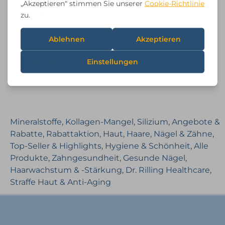
E-Mail
*
Mineralstoffe
,
Kollagen-Mangel
,
Silizium
,
Angebote &
Rabatte
,
Rabattaktion
,
Haut, Haare, Nägel & Zähne
,
Top-Seller & Highlights
,
Hygiene & Schönheit
,
Alle
Produkte
,
Zahngesundheit
,
Gesunde Nägel
,
Haarwachstum & -Stärkung
,
Dr. Rilling Healthcare
,
Straffe Haut & Anti-Aging