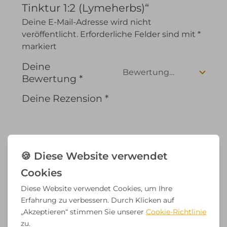
Tinktur 1:2 (Lymeherbs)“
Deine E-Mail-Adresse wird nicht
veröffentlicht.
Erforderliche Felder sind mit
*
markiert
Deine
Bewertung
*
Deine Rezension
*
Name
*
E-Mail
*