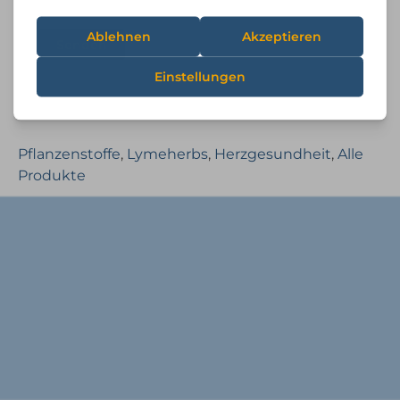
Pflanzenstoffe
,
Lymeherbs
,
Herzgesundheit
,
Alle
Produkte