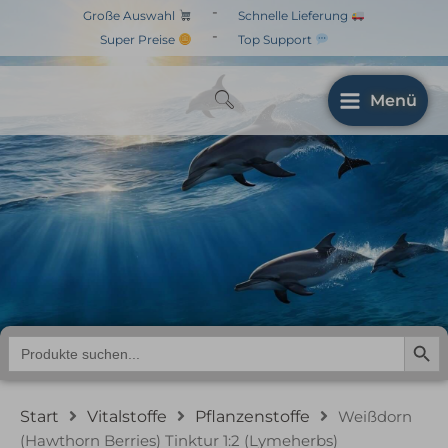
Zum
-
Große Auswahl
Schnelle Lieferung
Inhalt
-
Super Preise
Top Support
springen
Menü
Weißdorn (Hawthorn
Berries) Tinktur 1:2
(Lymeherbs)
Search But
Search
for:
Start
Vitalstoffe
Pflanzenstoffe
Weißdorn
(Hawthorn Berries) Tinktur 1:2 (Lymeherbs)