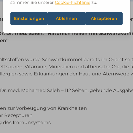
hreibung
Zusätzliche Informationen
Rezension
 Dr. Dr. med. Saleh: “Natürlich heilen mit Schwarzk
ren”
ltsstoffen wurde Schwarzkümmel bereits im Orient seit
tsäuren, Vitamine, Mineralien und ätherische Öle, die 
 Allergien sowie Erkrankungen der Haut und Atemwege
. Dr. med. Mohamed Saleh – 112 Seiten, gebunde Ausgab
n zur Vorbeugung von Krankheiten
er Rezepturen
ng des Immunsystems