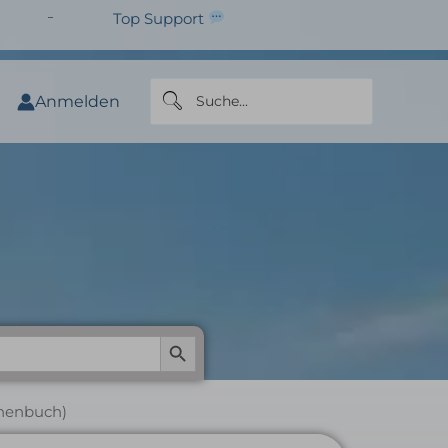
Top Support
Anmelden
hleicher und Saleh
Search Button
chenbuch)