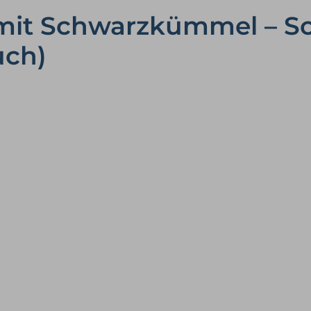
 mit Schwarzkümmel – S
uch)