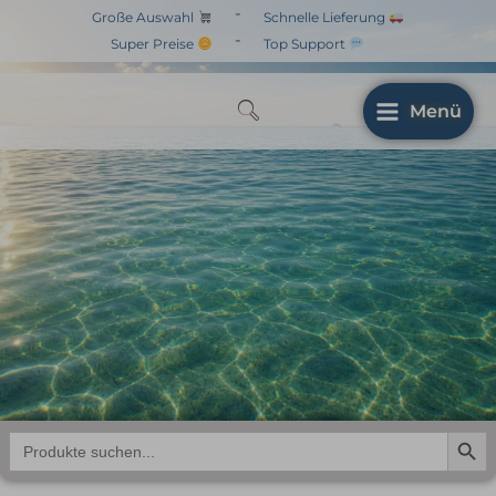
Zum
-
Große Auswahl
Schnelle Lieferung
Inhalt
-
Super Preise
Top Support
springen
Menü
Search But
Search
for: