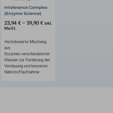
Varianten
Intolerance Complex
auf.
(Enzyme Science)
Die
23,94
€
–
39,90
€
Optionen
inkl.
MwSt.
können
auf
der
Hochdosierte Mischung
Produktseite
aus
gewählt
Enzymen verschiedenster
werden
Klassen zur Förderung der
Verdauung und besseren
Nährstoffaufnahme