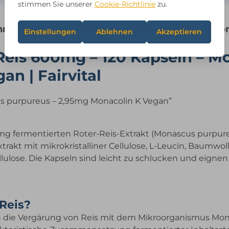
hreibung
Zusätzliche Informationen
Rezension
Reis 600mg – 120 Kapseln – M
an | Fairvital
s purpureus – 2,95mg Monacolin K Vegan”
 mg fermentierten Roter-Reis-Extrakt (Monascus purpure
rakt mit mikrokristalliner Cellulose, L-Leucin, Baumwol
ulose. Die Kapseln sind leicht zu schlucken und eignen 
 Reis?
h die Vergärung von Reis mit dem Mikroorganismus Mon