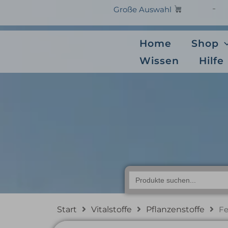
Zum
Große Auswahl
Inhalt
springen
Home
Shop
Wissen
Hilfe
Fermentie
Search
for:
Start
Vitalstoffe
Pflanzenstoffe
Fe