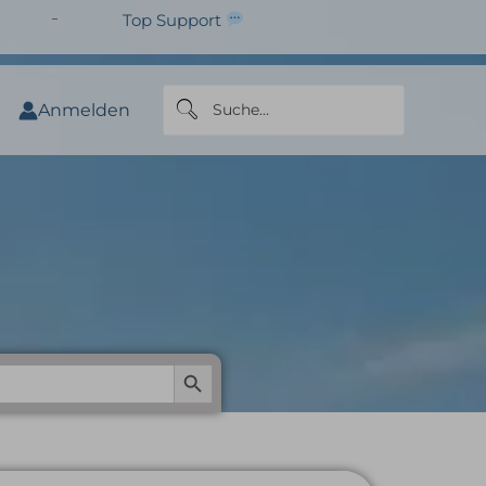
Top Support
Anmelden
fairvital)
Search Button