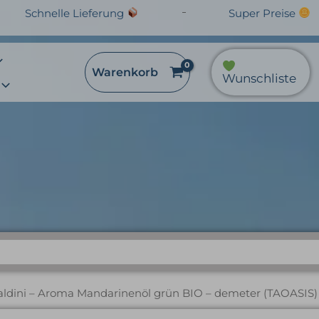
Schnelle Lieferung
Super Preise
Warenkorb
Wunschliste
oma Mandarinenöl grün 
(TAOASIS)
aldini – Aroma Mandarinenöl grün BIO – demeter (TAOASIS)