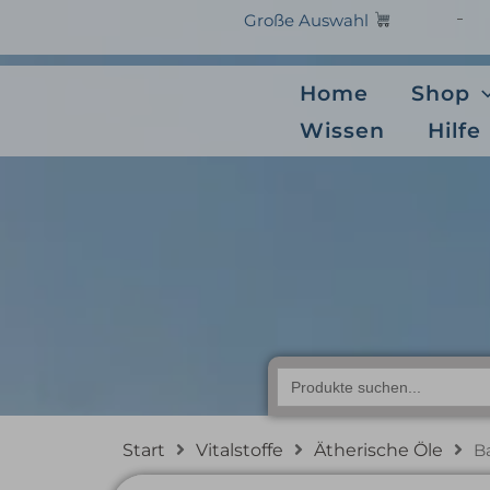
Zum
Große Auswahl
Inhalt
springen
Home
Shop
Wissen
Hilfe
Baldini – Ar
Search
for:
Start
Vitalstoffe
Ätherische Öle
B