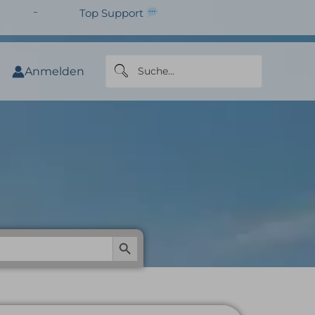
Top Support
Anmelden
BIO – demeter
Search Button