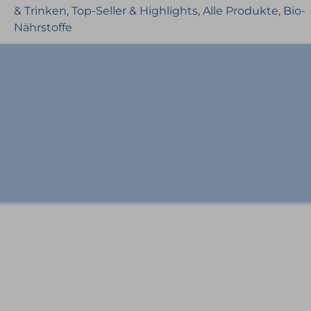
& Trinken
,
Top-Seller & Highlights
,
Alle Produkte
,
Bio-
Nährstoffe