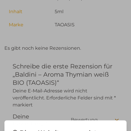
Inhalt
5ml
Marke
TAOASIS
Es gibt noch keine Rezensionen.
Schreibe die erste Rezension für
„Baldini – Aroma Thymian weiß
BIO (TAOASIS)“
Deine E-Mail-Adresse wird nicht
veröffentlicht.
Erforderliche Felder sind mit
*
markiert
Deine
Bewertung
*