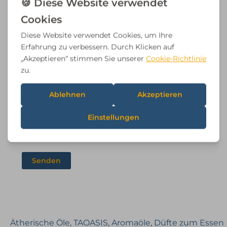
Deine Rezension
*
Name
*
E-Mail
*
Ätherische Öle
,
TAOASIS
,
Aromaöle
,
Düfte zum Essen