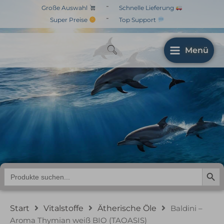
Zum
-
Große Auswahl
Schnelle Lieferung
Inhalt
-
Super Preise
Top Support
springen
Menü
Baldini – Aroma
Thymian weiß BIO
(TAOASIS)
Search But
Search
for:
Start
Vitalstoffe
Ätherische Öle
Baldini –
Aroma Thymian weiß BIO (TAOASIS)