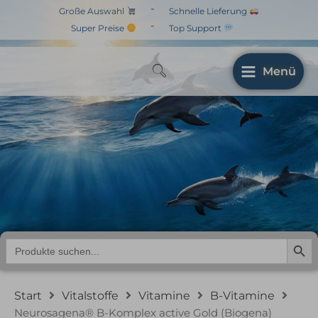
Zum
-
Große Auswahl
Schnelle Lieferung
Inhalt
-
Super Preise
Top Support
springen
Menü
Neurosagena® B-
Komplex active Gold
(Biogena)
Search But
Search
for:
Start
Vitalstoffe
Vitamine
B-Vitamine
Neurosagena® B-Komplex active Gold (Biogena)