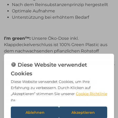
Nach dem Reinsubstanzenprinzip hergestellt
Optimale Aufnahme
Unterstützung bei erhöhtem Bedarf
I’m green™:
Unsere Öko-Dose inkl.
Klappdeckelverschluss ist 100% Green Plastic aus
dem nachwachsenden pflanzlichen Rohstoff
Zuckerrohr. Sie ist zu
100% recyclebar
. Leisten Sie
mit Biogena einen aktiven Beitrag zum Klimaschutz.
Reinsubstanzenprinzip
Nur Wirkstoffe (keine Hilfsstoffe, keine Farbstoffe,
laut Gesetz keine Konservierungsstoffe, keine
technologischen Zusätze wie Binde- oder
Trennmittel, keine versteckten Zusatzstoffe).