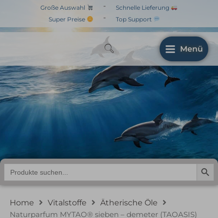
Zum
-
Große Auswahl
Schnelle Lieferung
Inhalt
-
Super Preise
Top Support
springen
Menü
Naturparfum MYTAO®
sieben – demeter
(TAOASIS)
Search But
Search
for:
Home
Vitalstoffe
Ätherische Öle
Naturparfum MYTAO® sieben – demeter (TAOASIS)