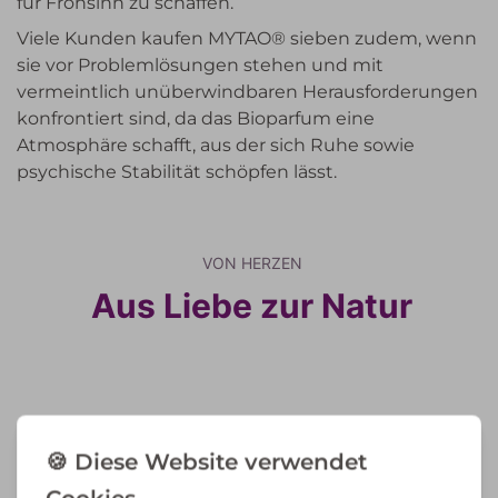
für Frohsinn zu schaffen.
Viele Kunden kaufen MYTAO® sieben zudem, wenn
sie vor Problemlösungen stehen und mit
vermeintlich unüberwindbaren Herausforderungen
konfrontiert sind, da das Bioparfum eine
Atmosphäre schafft, aus der sich Ruhe sowie
psychische Stabilität schöpfen lässt.
VON HERZEN
Aus Liebe zur Natur