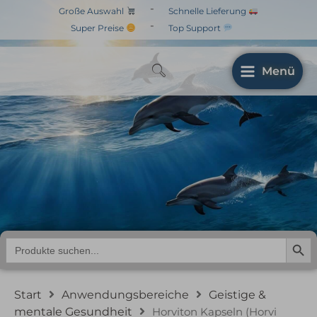
Zum
-
Große Auswahl
Schnelle Lieferung
Inhalt
-
Super Preise
Top Support
springen
Menü
Horviton Kapseln
(Horvi EnzyMed)
Search But
Search
for:
Start
Anwendungsbereiche
Geistige &
mentale Gesundheit
Horviton Kapseln (Horvi