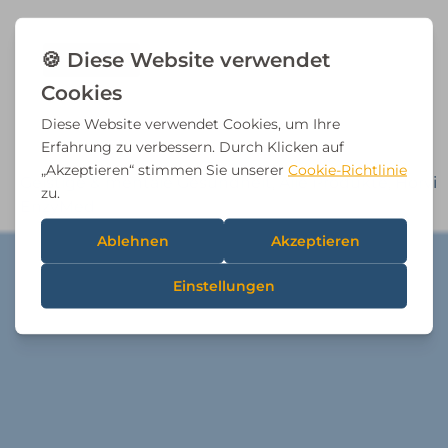
Geistige & mentale Gesundheit
,
Alle Produkte
,
Horvi
EnzyMed