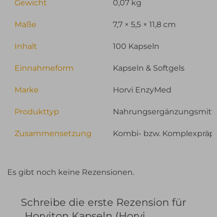
Gewicht
0,07 kg
Maße
7,7 × 5,5 × 11,8 cm
Inhalt
100 Kapseln
Einnahmeform
Kapseln & Softgels
Marke
Horvi EnzyMed
Produkttyp
Nahrungsergänzungsmitt
Zusammensetzung
Kombi- bzw. Komplexpräpa
Es gibt noch keine Rezensionen.
Schreibe die erste Rezension für
„Horviton Kapseln (Horvi