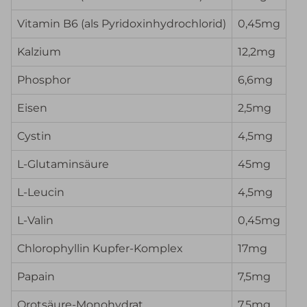
Vitamin B6 (als Pyridoxinhydrochlorid)
0,45mg
Kalzium
12,2mg
Phosphor
6,6mg
Eisen
2,5mg
Cystin
4,5mg
L-Glutaminsäure
45mg
L-Leucin
4,5mg
L-Valin
0,45mg
Chlorophyllin Kupfer-Komplex
17mg
Papain
7,5mg
Orotsäure-Monohydrat
7,5mg