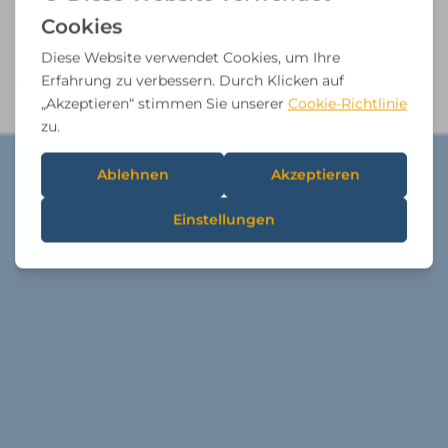
tahedl
,
Alle Produkte
,
Gesunde Ernährung &
Superfoods
,
Bio-Nährstoffe