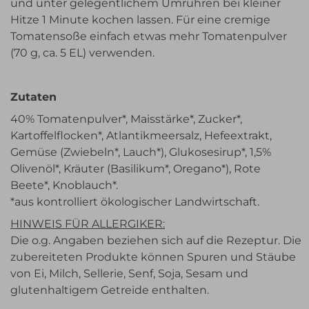
und unter gelegentlichem Umrühren bei kleiner
Hitze 1 Minute kochen lassen. Für eine cremige
Tomatensoße einfach etwas mehr Tomatenpulver
(70 g, ca. 5 EL) verwenden.
Zutaten
40% Tomatenpulver*, Maisstärke*, Zucker*,
Kartoffelflocken*, Atlantikmeersalz, Hefeextrakt,
Gemüse (Zwiebeln*, Lauch*), Glukosesirup*, 1,5%
Olivenöl*, Kräuter (Basilikum*, Oregano*), Rote
Beete*, Knoblauch*.
*aus kontrolliert ökologischer Landwirtschaft.
HINWEIS FÜR ALLERGIKER:
Die o.g. Angaben beziehen sich auf die Rezeptur. Die
zubereiteten Produkte können Spuren und Stäube
von
Ei, Milch, Sellerie, Senf, Soja, Sesam und
glutenhaltigem Getreide enthalten.