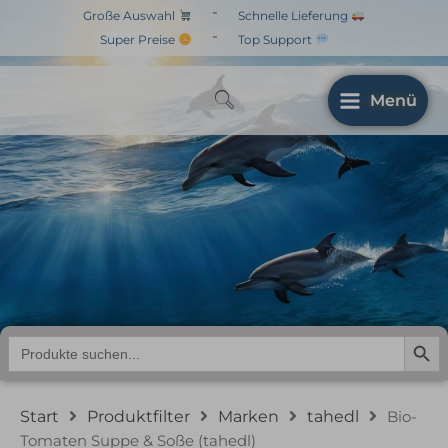
Zum
-
Große Auswahl
Schnelle Lieferung
Inhalt
-
Super Preise
Top Support
springen
Menü
Bio-Tomaten Suppe &
Soße (tahedl)
Search But
Search
for:
Start
Produktfilter
Marken
tahedl
Bio-
Tomaten Suppe & Soße (tahedl)