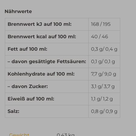
Nährwerte
Brennwert kJ auf 100 ml:
168 / 195
Brennwert kcal auf 100 ml:
40 / 46
Fett auf 100 ml:
0,3 g/ 0,4 g
– davon gesättigte Fettsäuren:
0,1 g/ 0,1 g
Kohlenhydrate auf 100 ml:
7,7 g/ 9,0 g
– davon Zucker:
3,1 g/ 3,7 g
Eiweiß auf 100 ml:
1,1 g/ 1,2 g
Salz:
0,8 g/ 0,9 g
Gewicht
0,43 kg