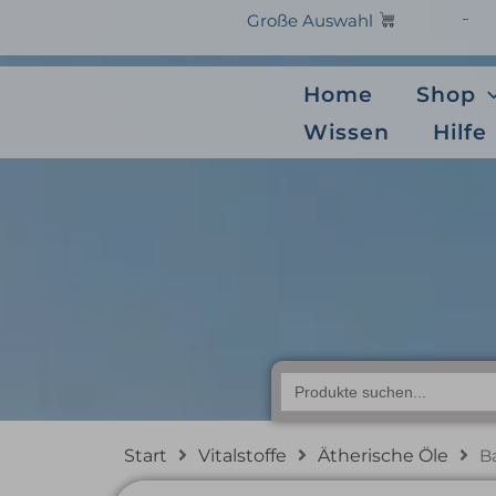
Zum
Große Auswahl
Inhalt
springen
Home
Shop
Wissen
Hilfe
Baldin
Search
for:
Start
Vitalstoffe
Ätherische Öle
B