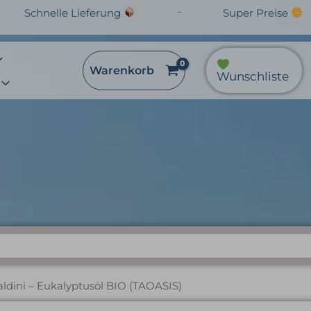
Schnelle Lieferung
Super Preise
Warenkorb
Wunschliste
i – Eukalyptusöl BIO (T
aldini – Eukalyptusöl BIO (TAOASIS)