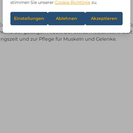
 Eukalyptus belebend und motivierend. Er steigert die K
rend der geistigen Arbeit. Der etwas medizinische Duft
ungszeit und zur Pflege für Muskeln und Gelenke.