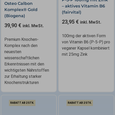
Osteo Calbon
– aktives Vitamin B6
Komplex® Gold
(fairvital)
(Biogena)
23,95
€
inkl. MwSt.
39,90
€
inkl. MwSt.
100mg der aktiven Form
Premium Knochen-
von Vitamin B6 (P-5-P) pro
Komplex nach den
veganer Kapsel kombiniert
neuesten
mit 25mg Zink
wissenschaftlichen
Erkenntnissen mit den
wichtigsten Nährstoffen
zur Erhaltung starker
Knochenstrukturen
RABATT AB 2 STK.
RABATT AB 2 STK.