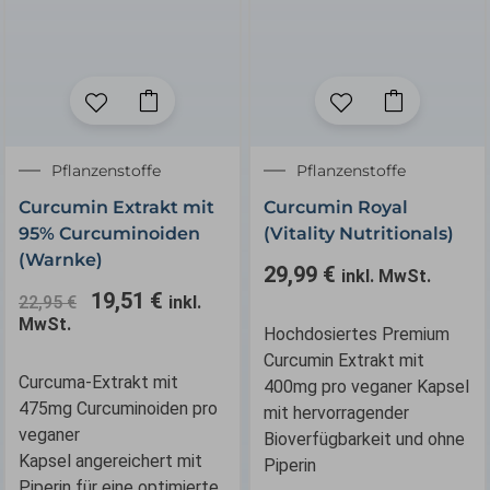
Ursprünglicher
Aktueller
Pflanzenstoffe
Pflanzenstoffe
Preis
Preis
Curcumin Extrakt mit
Curcumin Royal
war:
ist:
95% Curcuminoiden
(Vitality Nutritionals)
22,95 €
19,51 €.
(Warnke)
29,99
€
inkl. MwSt.
19,51
€
22,95
€
inkl.
MwSt.
Hochdosiertes Premium
Curcumin Extrakt mit
Curcuma-Extrakt mit
400mg pro veganer Kapsel
475mg Curcuminoiden pro
mit hervorragender
veganer
Bioverfügbarkeit und ohne
Kapsel angereichert mit
Piperin
Piperin für eine optimierte