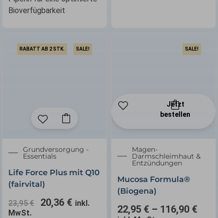
Bioverfügbarkeit
RABATT AB 2 STK.
SALE!
SALE!
Jetzt
bestellen
✕
Ursprünglicher
Aktueller
Grundversorgung -
Magen-
Essentials
Darmschleimhaut &
Preis
Preis
Entzündungen
war:
ist:
Life Force Plus mit Q10
23,95 €
20,36 €.
Mucosa Formula®
(fairvital)
(Biogena)
20,36
€
23,95
€
inkl.
22,95
€
–
116,90
€
MwSt.