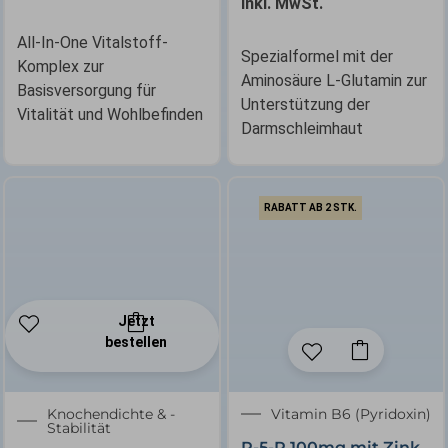
inkl. MwSt.
All-In-One Vitalstoff-
Spezialformel mit der
Komplex zur
Aminosäure L-Glutamin zur
Basisversorgung für
Unterstützung der
Vitalität und Wohlbefinden
Darmschleimhaut
RABATT AB 2 STK.
Jetzt
bestellen
Knochendichte & -
Vitamin B6 (Pyridoxin)
Stabilität
P-5-P 100mg mit Zink