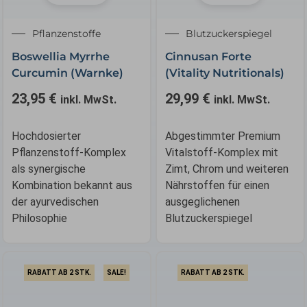
Pflanzenstoffe
Blutzuckerspiegel
Boswellia Myrrhe
Cinnusan Forte
Curcumin (Warnke)
(Vitality Nutritionals)
23,95
€
29,99
€
inkl. MwSt.
inkl. MwSt.
Hochdosierter
Abgestimmter Premium
Pflanzenstoff-Komplex
Vitalstoff-Komplex mit
als synergische
Zimt, Chrom und weiteren
Kombination bekannt aus
Nährstoffen für einen
der ayurvedischen
ausgeglichenen
Philosophie
Blutzuckerspiegel
RABATT AB 2 STK.
SALE!
RABATT AB 2 STK.