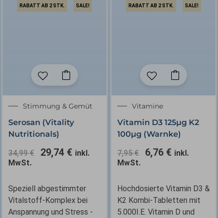
RABATT AB 2 STK.
SALE!
RABATT AB 2 STK.
SALE!
Ursprünglicher
Aktueller
Ursprünglicher
Aktueller
Stimmung & Gemüt
Vitamine
Preis
Preis
Preis
Preis
Serosan (Vitality
Vitamin D3 125µg K2
war:
ist:
war:
ist:
Nutritionals)
100µg (Warnke)
34,99 €
29,74 €.
7,95 €
6,76 €.
29,74
€
6,76
€
34,99
€
inkl.
7,95
€
inkl.
MwSt.
MwSt.
Speziell abgestimmter
Hochdosierte Vitamin D3 &
Vitalstoff-Komplex bei
K2 Kombi-Tabletten mit
Anspannung und Stress -
5.000I.E. Vitamin D und