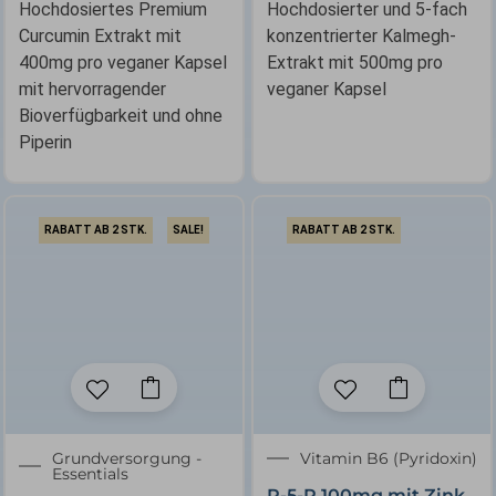
Hochdosiertes Premium
Hochdosierter und 5-fach
Curcumin Extrakt mit
konzentrierter Kalmegh-
400mg pro veganer Kapsel
Extrakt mit 500mg pro
mit hervorragender
veganer Kapsel
Bioverfügbarkeit und ohne
Piperin
RABATT AB 2 STK.
SALE!
RABATT AB 2 STK.
Ursprünglicher
Aktueller
Grundversorgung -
Vitamin B6 (Pyridoxin)
Essentials
Preis
Preis
P-5-P 100mg mit Zink