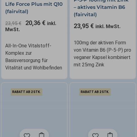
war:
ist:
Life Force Plus mit Q10
– aktives Vitamin B6
23,95 €
20,36 €.
(fairvital)
(fairvital)
20,36
€
23,95
€
inkl.
23,95
€
inkl. MwSt.
MwSt.
100mg der aktiven Form
All-In-One Vitalstoff-
von Vitamin B6 (P-5-P) pro
Komplex zur
veganer Kapsel kombiniert
Basisversorgung für
mit 25mg Zink
Vitalität und Wohlbefinden
RABATT AB 2 STK.
RABATT AB 2 STK.