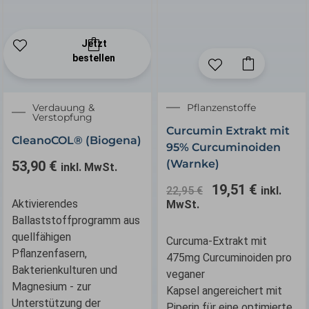
Jetzt
bestellen
Ursprünglicher
Aktuelle
Verdauung &
Pflanzenstoffe
Verstopfung
Preis
Preis
Curcumin Extrakt mit
war:
ist:
CleanoCOL® (Biogena)
95% Curcuminoiden
22,95 €
19,51 €.
(Warnke)
53,90
€
inkl. MwSt.
19,51
€
22,95
€
inkl.
Aktivierendes
MwSt.
Ballaststoffprogramm aus
quellfähigen
Curcuma-Extrakt mit
Pflanzenfasern,
475mg Curcuminoiden pro
Bakterienkulturen und
veganer
Magnesium - zur
Kapsel angereichert mit
Unterstützung der
Piperin für eine optimierte