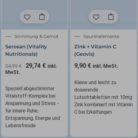
Ursprünglicher
Aktueller
Stimmung & Gemüt
Spurenelemente
Preis
Preis
Serosan (Vitality
Zink + Vitamin C
war:
ist:
Nutritionals)
(Geovis)
34,99 €
29,74 €.
29,74
€
9,90
€
34,99
€
inkl.
inkl. MwSt.
MwSt.
Kleine und leicht zu
Speziell abgestimmter
dosierende
Vitalstoff-Komplex bei
Lutschtabletten mit 10mg
Anspannung und Stress -
Zink kombiniert mit Vitamin
für innere Ruhe,
C bei Erkältungen
Entspannung, Energie und
Lebensfreude