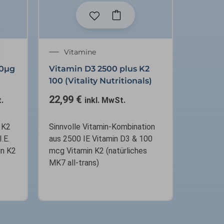
r
Vitamine
00µg
Vitamin D3 2500 plus K2
100 (Vitality Nutritionals)
22,99
€
.
inkl. MwSt.
 K2
Sinnvolle Vitamin-Kombination
.E.
aus 2500 IE Vitamin D3 & 100
in K2
mcg Vitamin K2 (natürliches
MK7 all-trans)