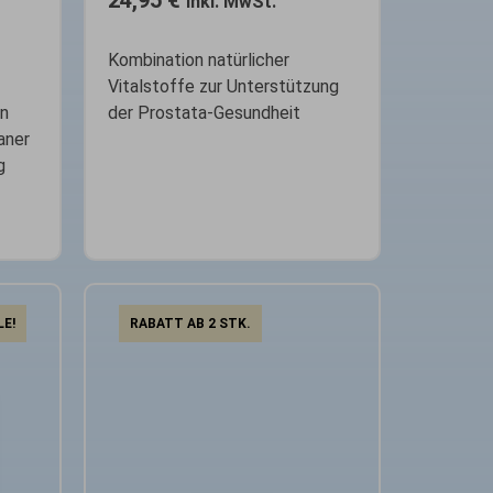
24,95
€
inkl. MwSt.
Kombination natürlicher
Vitalstoffe zur Unterstützung
on
der Prostata-Gesundheit
aner
g
LE!
RABATT AB 2 STK.