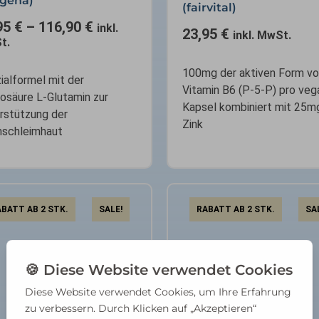
ogena)
(fairvital)
95
€
–
116,90
€
inkl.
23,95
€
inkl. MwSt.
t.
100mg der aktiven Form v
ialformel mit der
Vitamin B6 (P-5-P) pro veg
osäure L-Glutamin zur
Kapsel kombiniert mit 25m
rstützung der
Zink
schleimhaut
BATT AB 2 STK.
SALE!
RABATT AB 2 STK.
SA