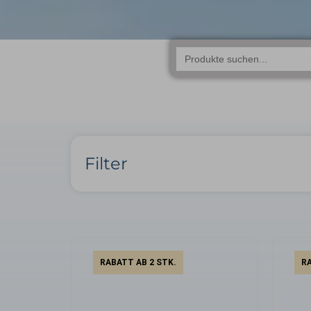
Search
for:
Filter
RABATT AB 2 STK.
RA