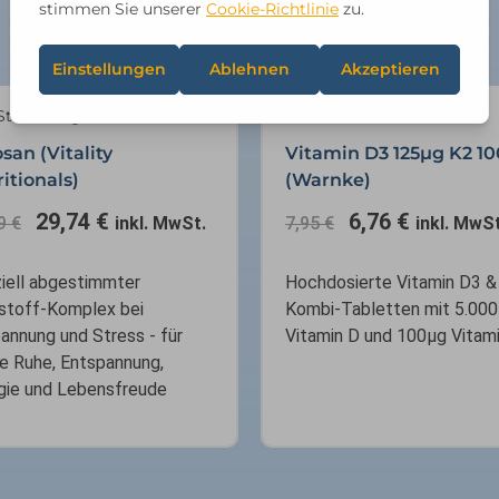
Ursprünglicher
Aktueller
Ursprünglicher
Aktuelle
Stimmung & Gemüt
Vitamine
Preis
Preis
Preis
Preis
san (Vitality
Vitamin D3 125µg K2 1
war:
ist:
war:
ist:
itionals)
(Warnke)
34,99 €
29,74 €.
7,95 €
6,76 €.
29,74
€
6,76
€
99
€
inkl. MwSt.
7,95
€
inkl. MwSt
iell abgestimmter
Hochdosierte Vitamin D3 &
lstoff-Komplex bei
Kombi-Tabletten mit 5.000I
annung und Stress - für
Vitamin D und 100µg Vitam
re Ruhe, Entspannung,
gie und Lebensfreude