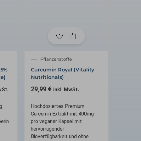
r
ler
Pflanzenstoffe
95%
Curcumin Royal (Vitality
e)
Nutritionals)
€.
29,99
€
wSt.
inkl. MwSt.
g
Hochdosiertes Premium
Curcumin Extrakt mit 400mg
erin
pro veganer Kapsel mit
hervorragender
Bioverfügbarkeit und ohne