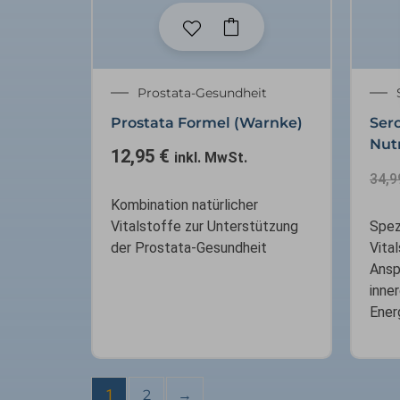
Prostata-Gesundheit
Prostata Formel (Warnke)
Sero
Nutr
12,95
€
inkl. MwSt.
34,
Kombination natürlicher
Vitalstoffe zur Unterstützung
Spez
der Prostata-Gesundheit
Vita
Ansp
inne
Ener
1
2
→