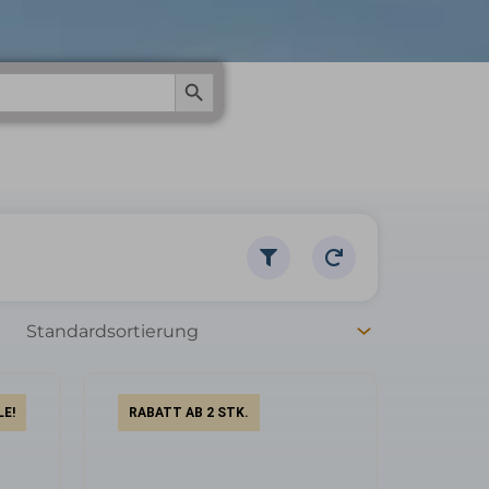
Search Button
LE!
RABATT AB 2 STK.