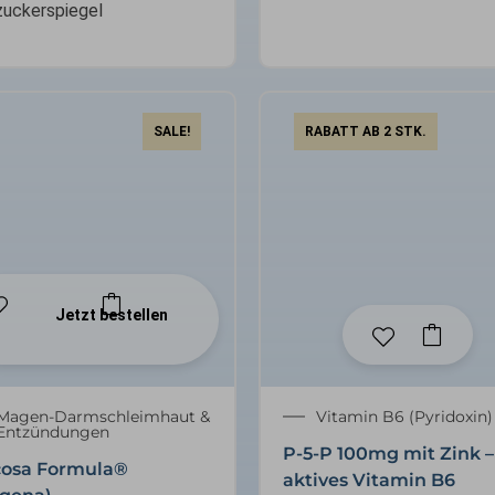
zuckerspiegel
SALE!
RABATT AB 2 STK.
Jetzt bestellen
✕
Magen-Darmschleimhaut &
Vitamin B6 (Pyridoxin)
Entzündungen
P-5-P 100mg mit Zink –
osa Formula®
aktives Vitamin B6