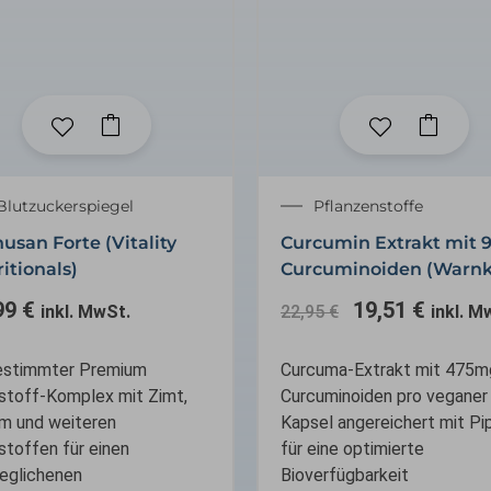
Ursprüngliche
Aktuel
Blutzuckerspiegel
Pflanzenstoffe
Preis
Preis
usan Forte (Vitality
Curcumin Extrakt mit 
war:
ist:
itionals)
Curcuminoiden (Warnk
22,95 €
19,51 
99
€
19,51
€
inkl. MwSt.
22,95
€
inkl. M
stimmter Premium
Curcuma-Extrakt mit 475m
lstoff-Komplex mit Zimt,
Curcuminoiden pro veganer
m und weiteren
Kapsel angereichert mit Pip
stoffen für einen
für eine optimierte
eglichenen
Bioverfügbarkeit