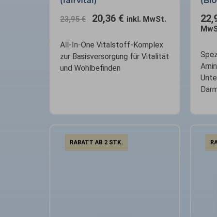
(fairvital)
(Bi
20,36
€
22,
23,95
€
inkl. MwSt.
MwS
All-In-One Vitalstoff-Komplex
Spez
zur Basisversorgung für Vitalität
Amin
und Wohlbefinden
Unte
Darm
RABATT AB 2 STK.
RA