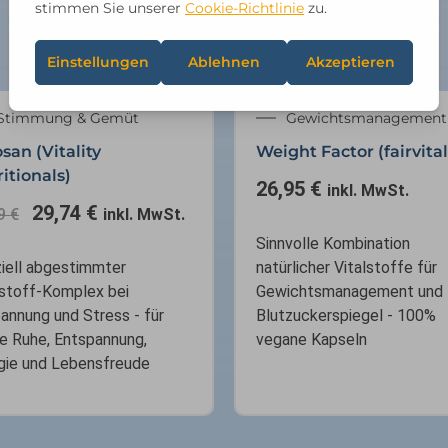
Ursprünglicher
Aktueller
Stimmung & Gemüt
Gewichtsmanagement
Preis
Preis
san (Vitality
Weight Factor (fairvital
war:
ist:
itionals)
34,99 €
29,74 €.
26,95
€
inkl. MwSt.
29,74
€
99
€
inkl. MwSt.
Sinnvolle Kombination
iell abgestimmter
natürlicher Vitalstoffe für
lstoff-Komplex bei
Gewichtsmanagement und
annung und Stress - für
Blutzuckerspiegel - 100%
re Ruhe, Entspannung,
vegane Kapseln
gie und Lebensfreude