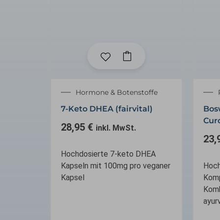
Hormone & Botenstoffe
7-Keto DHEA (fairvital)
Bos
Cur
28,95
€
inkl. MwSt.
23,
Hochdosierte 7-keto DHEA
Kapseln mit 100mg pro veganer
Hoch
Kapsel
Komp
Komb
ayur