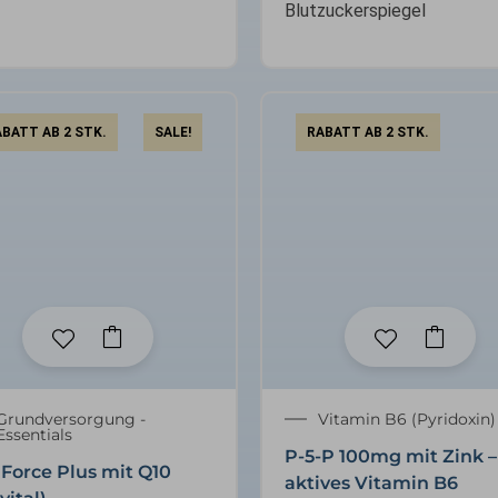
Blutzuckerspiegel
BATT AB 2 STK.
SALE!
RABATT AB 2 STK.
Ursprünglicher
Aktueller
Grundversorgung -
Vitamin B6 (Pyridoxin)
Essentials
Preis
Preis
P-5-P 100mg mit Zink –
war:
ist:
 Force Plus mit Q10
aktives Vitamin B6
23,95 €
20,36 €.