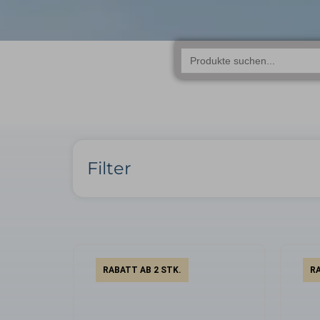
Search
for:
Filter
RABATT AB 2 STK.
RA