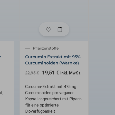
Ursprünglicher
Aktueller
Pflanzenstoffe
Preis
Preis
y
Curcumin Extrakt mit 95%
war:
ist:
Curcuminoiden (Warnke)
22,95 €
19,51 €.
19,51
€
22,95
€
inkl. MwSt.
Curcuma-Extrakt mit 475mg
t,
Curcuminoiden pro veganer
Kapsel angereichert mit Piperin
für eine optimierte
Bioverfügbarkeit