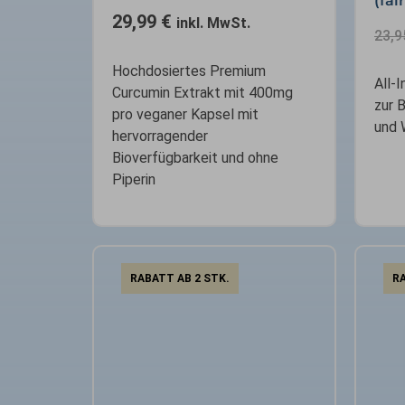
(fai
29,99
€
inkl. MwSt.
23,
Hochdosiertes Premium
All-
Curcumin Extrakt mit 400mg
zur 
pro veganer Kapsel mit
und 
hervorragender
Bioverfügbarkeit und ohne
Piperin
RABATT AB 2 STK.
RA