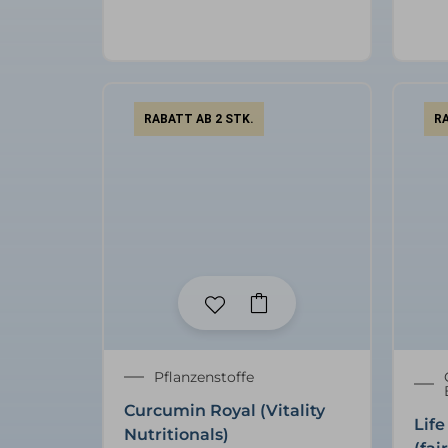
RABATT AB 2 STK.
RA
Pflanzenstoffe
Curcumin Royal (Vitality
Life
Nutritionals)