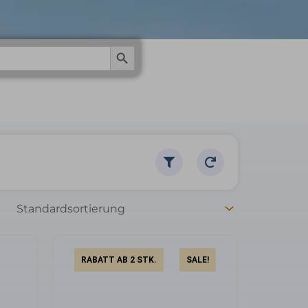
Search Button
RABATT AB 2 STK.
SALE!