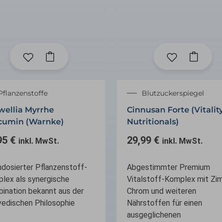
Pflanzenstoffe
Blutzuckerspiegel
wellia Myrrhe
Cinnusan Forte (Vitalit
cumin (Warnke)
Nutritionals)
95
€
29,99
€
inkl. MwSt.
inkl. MwSt.
dosierter Pflanzenstoff-
Abgestimmter Premium
lex als synergische
Vitalstoff-Komplex mit Zim
ination bekannt aus der
Chrom und weiteren
vedischen Philosophie
Nährstoffen für einen
ausgeglichenen