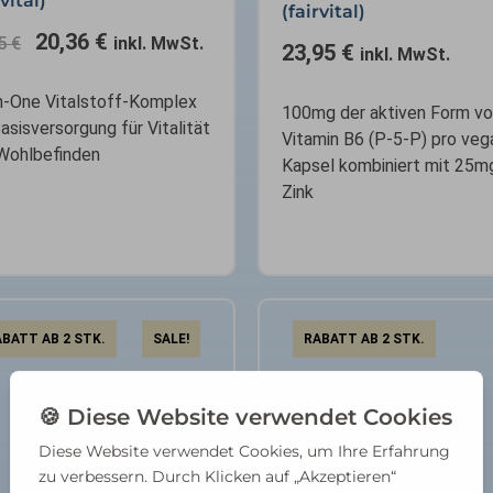
rvital)
(fairvital)
20,36
€
95
€
inkl. MwSt.
23,95
€
inkl. MwSt.
In-One Vitalstoff-Komplex
100mg der aktiven Form v
Basisversorgung für Vitalität
Vitamin B6 (P-5-P) pro veg
Wohlbefinden
Kapsel kombiniert mit 25m
Zink
BATT AB 2 STK.
SALE!
RABATT AB 2 STK.