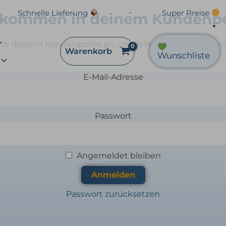
Schnelle Lieferung
Super Preise
lkommen in deinem Kundenpo
h in deinem Kundenportal an, um deine Dokumente ein
Warenkorb
Wunschliste
E-Mail-Adresse
Passwort
Angemeldet bleiben
Passwort zurücksetzen