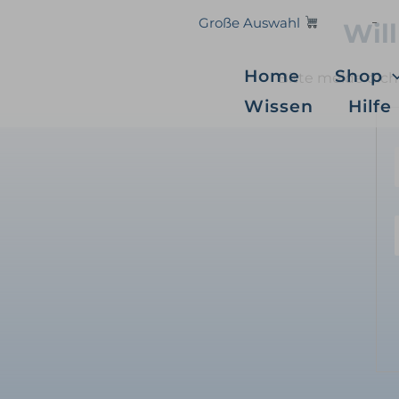
Zum
Große Auswahl
Wil
Inhalt
springen
Home
Shop
Bitte melde dic
Wissen
Hilfe