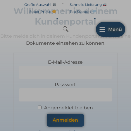
Zum
-
Große Auswahl
Schnelle Lieferung
Willkommen in deinem
Inhalt
-
Super Preise
Top Support
springen
Kundenportal
Menü
Bitte melde dich in deinem Kundenportal an, um deine
Dokumente einsehen zu können.
E-Mail-Adresse
Passwort
Angemeldet bleiben