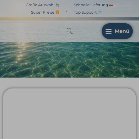
Zum
-
Große Auswahl
Schnelle Lieferung
Inhalt
-
Super Preise
Top Support
springen
Menü