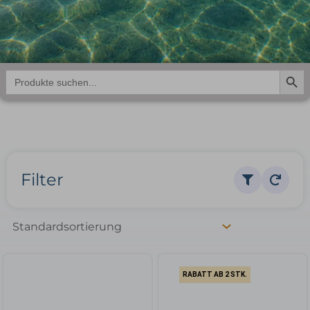
Search But
Search
for:
Filter
RABATT AB 2 STK.