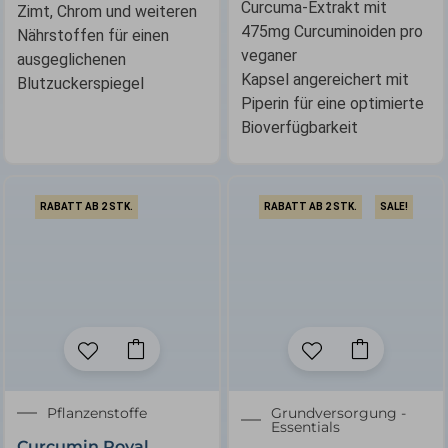
Curcuma-Extrakt mit
Zimt, Chrom und weiteren
475mg Curcuminoiden pro
Nährstoffen für einen
veganer
ausgeglichenen
Kapsel angereichert mit
Blutzuckerspiegel
Piperin für eine optimierte
Bioverfügbarkeit
RABATT AB 2 STK.
RABATT AB 2 STK.
SALE!
Ursprünglicher
Aktuelle
Pflanzenstoffe
Grundversorgung -
Essentials
Preis
Preis
Curcumin Royal