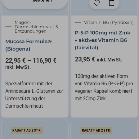
✕
Magen-
Vitamin B6 (Pyridoxin)
Darmschleimhaut &
Entzündungen
P-5-P 100mg mit Zink
– aktives Vitamin B6
Mucosa Formula®
(fairvital)
(Biogena)
23,95
€
22,95
€
–
116,90
€
inkl. MwSt.
inkl. MwSt.
100mg der aktiven Form
Spezialformel mit der
von Vitamin B6 (P-5-P) pro
Aminosäure L-Glutamin zur
veganer Kapsel kombiniert
Unterstützung der
mit 25mg Zink
Darmschleimhaut
RABATT AB 2 STK.
RABATT AB 2 STK.