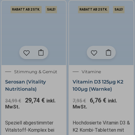
RABATT AB 2 STK.
SALE!
RABATT AB 2 STK.
SALE!
Ursprünglicher
Aktueller
Ursprünglicher
Aktueller
Stimmung & Gemüt
Vitamine
Preis
Preis
Preis
Preis
Serosan (Vitality
Vitamin D3 125µg K2
war:
ist:
war:
ist:
Nutritionals)
100µg (Warnke)
34,99 €
29,74 €.
7,95 €
6,76 €.
29,74
€
6,76
€
34,99
€
inkl.
7,95
€
inkl.
MwSt.
MwSt.
Speziell abgestimmter
Hochdosierte Vitamin D3 &
Vitalstoff-Komplex bei
K2 Kombi-Tabletten mit