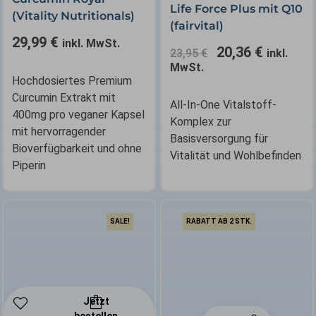
war:
ist:
Life Force Plus mit Q10
(Vitality Nutritionals)
23,95 €
20,36 €.
(fairvital)
29,99
€
inkl. MwSt.
20,36
€
23,95
€
inkl.
MwSt.
Hochdosiertes Premium
Curcumin Extrakt mit
All-In-One Vitalstoff-
400mg pro veganer Kapsel
Komplex zur
mit hervorragender
Basisversorgung für
Bioverfügbarkeit und ohne
Vitalität und Wohlbefinden
Piperin
SALE!
RABATT AB 2 STK.
Jetzt
bestellen