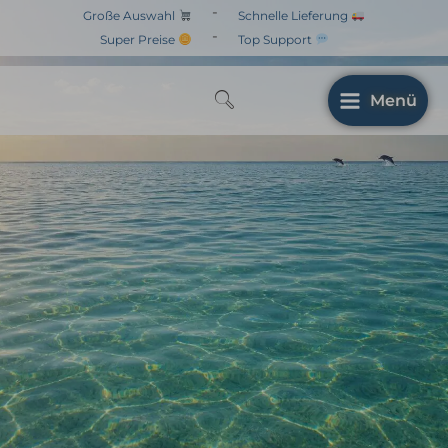
Zum
-
Große Auswahl
Schnelle Lieferung
Inhalt
-
Super Preise
Top Support
springen
Menü