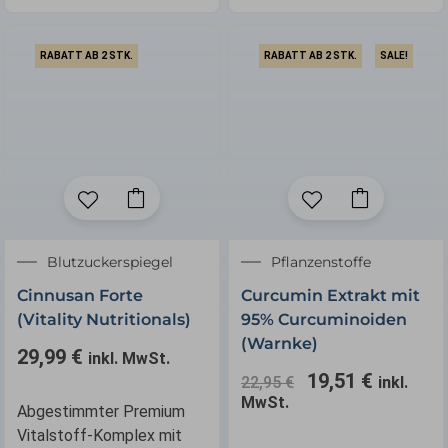
RABATT AB 2 STK.
RABATT AB 2 STK.
SALE!
Ursprünglicher
Aktuelle
Blutzuckerspiegel
Pflanzenstoffe
Preis
Preis
Cinnusan Forte
Curcumin Extrakt mit
war:
ist:
(Vitality Nutritionals)
95% Curcuminoiden
22,95 €
19,51 €.
(Warnke)
29,99
€
inkl. MwSt.
19,51
€
22,95
€
inkl.
MwSt.
Abgestimmter Premium
Vitalstoff-Komplex mit