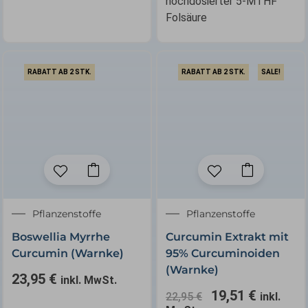
hochdosierter 5-MTHF
Folsäure
RABATT AB 2 STK.
RABATT AB 2 STK.
SALE!
Ursprünglicher
Aktuelle
Pflanzenstoffe
Pflanzenstoffe
Preis
Preis
Boswellia Myrrhe
Curcumin Extrakt mit
war:
ist:
Curcumin (Warnke)
95% Curcuminoiden
22,95 €
19,51 €.
(Warnke)
23,95
€
inkl. MwSt.
19,51
€
22,95
€
inkl.