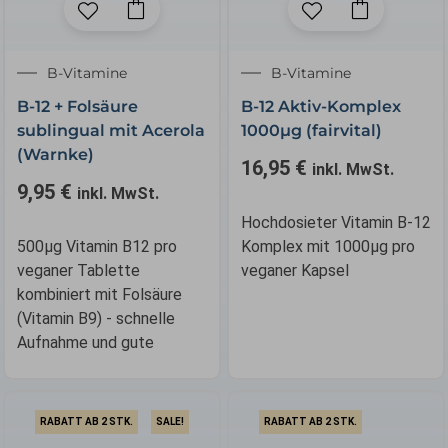
B-Vitamine
B-Vitamine
B-12 + Folsäure
B-12 Aktiv-Komplex
sublingual mit Acerola
1000µg (fairvital)
(Warnke)
16,95
€
inkl. MwSt.
9,95
€
inkl. MwSt.
Hochdosieter Vitamin B-12
500µg Vitamin B12 pro
Komplex mit 1000µg pro
veganer Tablette
veganer Kapsel
kombiniert mit Folsäure
(Vitamin B9) - schnelle
Aufnahme und gute
RABATT AB 2 STK.
SALE!
RABATT AB 2 STK.