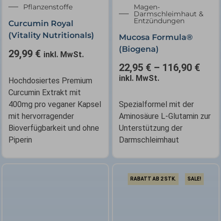
✕
Pflanzenstoffe
Magen-
Darmschleimhaut &
Entzündungen
Curcumin Royal
(Vitality Nutritionals)
Mucosa Formula®
(Biogena)
29,99
€
inkl. MwSt.
22,95
€
–
116,90
€
inkl. MwSt.
Hochdosiertes Premium
Curcumin Extrakt mit
400mg pro veganer Kapsel
Spezialformel mit der
mit hervorragender
Aminosäure L-Glutamin zur
Bioverfügbarkeit und ohne
Unterstützung der
Piperin
Darmschleimhaut
RABATT AB 2 STK.
SALE!