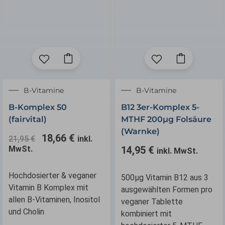
Ursprünglicher
Aktueller
B-Vitamine
B-Vitamine
Preis
Preis
B-Komplex 50
B12 3er-Komplex 5-
war:
ist:
(fairvital)
MTHF 200µg Folsäure
21,95 €
18,66 €.
(Warnke)
18,66
€
21,95
€
inkl.
MwSt.
14,95
€
inkl. MwSt.
Hochdosierter & veganer
500µg Vitamin B12 aus 3
Vitamin B Komplex mit
ausgewählten Formen pro
allen B-Vitaminen, Inositol
veganer Tablette
und Cholin
kombiniert mit