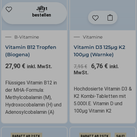
Jetzt
bestellen
Ursprünglicher
Aktueller
B-Vitamine
Vitamine
Preis
Preis
Vitamin B12 Tropfen
Vitamin D3 125µg K2
war:
ist:
(Biogena)
100µg (Warnke)
7,95 €
6,76 €.
27,90
€
6,76
€
inkl. MwSt.
7,95
€
inkl.
MwSt.
Flüssiges Vitamin B12 in
Hochdosierte Vitamin D3 &
der MHA-Formula:
K2 Kombi-Tabletten mit
Methylcobalamin (M),
5.000I.E. Vitamin D und
Hydroxocobalamin (H) und
100µg Vitamin K2
Adenosylcobalamin (A)
RABATT AB 2 STK.
RABATT AB 2 STK.
SALE!