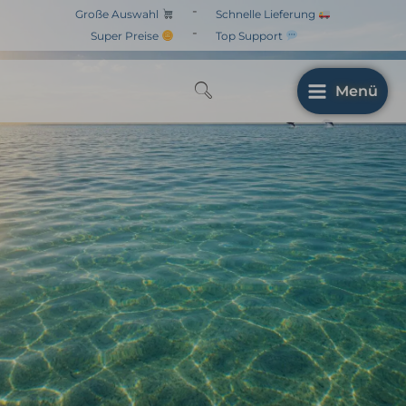
Zum
-
Große Auswahl
Schnelle Lieferung
Inhalt
-
Super Preise
Top Support
springen
Menü