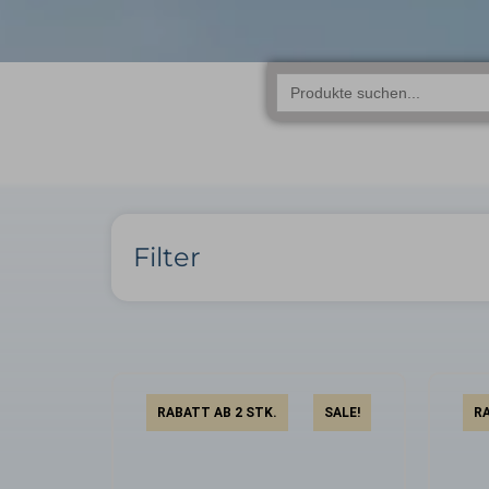
Search
for:
Filter
RABATT AB 2 STK.
SALE!
RA