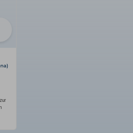
ena)
zur
n