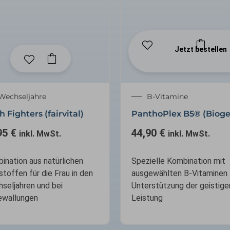
Jetzt bestellen
Wechseljahre
B-Vitamine
h Fighters (fairvital)
PanthoPlex B5® (Biog
95
€
44,90
€
inkl. MwSt.
inkl. MwSt.
ination aus natürlichen
Spezielle Kombination mit
stoffen für die Frau in den
ausgewählten B-Vitaminen 
seljahren und bei
Unterstützung der geistige
ewallungen
Leistung