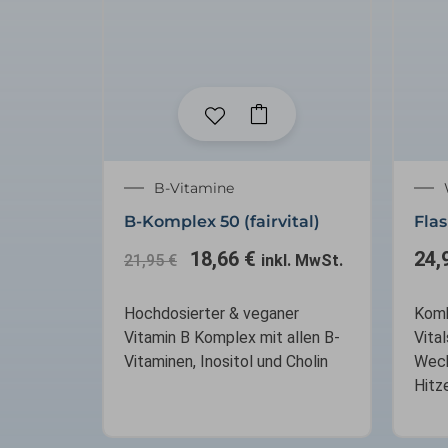
Ursprünglicher
Aktueller
B-Vitamine
Preis
Preis
B-Komplex 50 (fairvital)
Flas
war:
ist:
21,95 €
18,66 €.
18,66
€
24,
21,95
€
inkl. MwSt.
Hochdosierter & veganer
Komb
Vitamin B Komplex mit allen B-
Vital
Vitaminen, Inositol und Cholin
Wech
Hitz