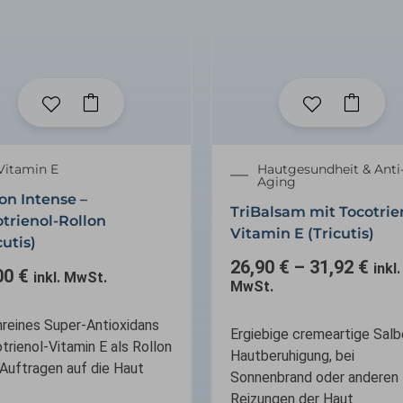
Dieses
Produkt
weist
mehrere
Vitamin E
Hautgesundheit & Anti
Varianten
Aging
on Intense –
auf.
TriBalsam mit Tocotrie
trienol-Rollon
Die
Vitamin E (Tricutis)
cutis)
Optionen
26,90
€
–
31,92
können
€
inkl.
00
€
inkl. MwSt.
MwSt.
auf
der
reines Super-Antioxidans
Produktse
Ergiebige cremeartige Salb
trienol-Vitamin E als Rollon
gewählt
Hautberuhigung, bei
Auftragen auf die Haut
werden
Sonnenbrand oder anderen
Reizungen der Haut