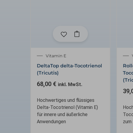
Vitamin E
DeltaTop delta-Tocotrienol
Roll
(Tricutis)
Toco
(Tri
68,00
€
inkl. MwSt.
39,
Hochwertiges und flüssiges
Delta-Tocotrienol (Vitamin E)
Hoch
für innere und äußerliche
Toco
Anwendungen
zum 