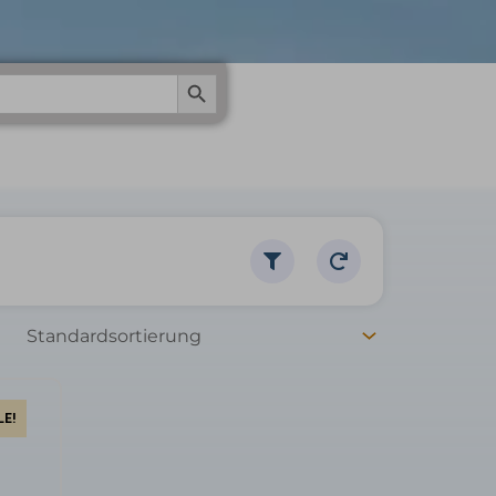
Search Button
LE!